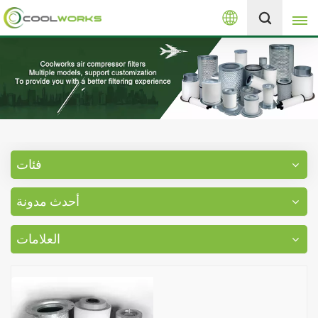
العربية
+8613525046291
English
español
العربية
فئات
русский
أحدث مدونة
Melayu
العلامات