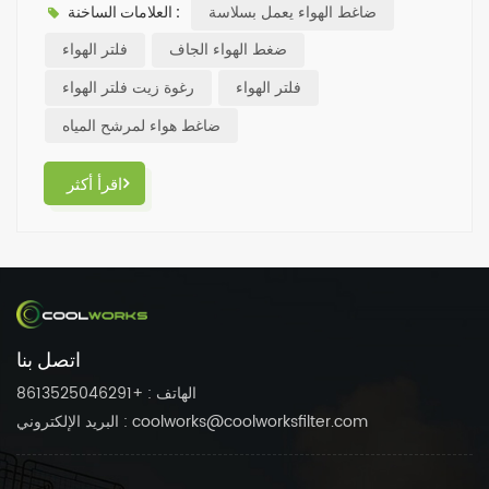
ضاغط الهواء يعمل بسلاسة
العلامات الساخنة :
ضغط الهواء الجاف
فلتر الهواء
فلتر الهواء
رغوة زيت فلتر الهواء
ضاغط هواء لمرشح المياه
اقرأ أكثر
اتصل بنا
الهاتف : +8613525046291
البريد الإلكتروني : coolworks@coolworksfilter.com